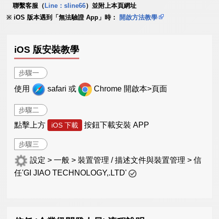
聯繫客服（
Line：sline66
）並附上本頁網址
iOS 版本遇到「無法驗證 App」時：
開啟方法教學
iOS 版安裝教學
步驟一
使用
safari 或
Chrome 開啟本>頁面
步驟二
點擊上方
按鈕下載安裝 APP
iOS 下載
步驟三
設定 > 一般 > 裝置管理 / 描述文件與裝置管理 > 信
任'GI JIAO TECHNOLOGY,.LTD'