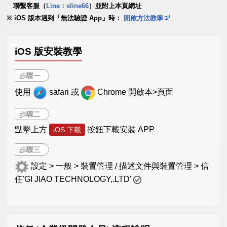
聯繫客服（
Line：sline66
）並附上本頁網址
iOS 版本遇到「無法驗證 App」時：
開啟方法教學
iOS 版安裝教學
步驟一
使用
safari 或
Chrome 開啟本>頁面
步驟二
點擊上方
按鈕下載安裝 APP
iOS 下載
步驟三
設定 > 一般 > 裝置管理 / 描述文件與裝置管理 > 信
任'GI JIAO TECHNOLOGY,.LTD'