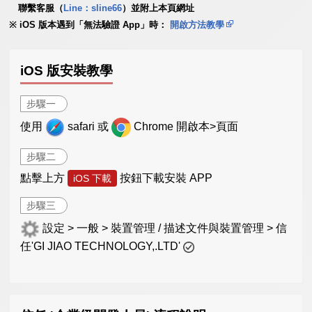
聯繫客服（
Line：sline66
）並附上本頁網址
iOS 版本遇到「無法驗證 App」時：
開啟方法教學
iOS 版安裝教學
步驟一
使用
safari 或
Chrome 開啟本>頁面
步驟二
點擊上方
按鈕下載安裝 APP
iOS 下載
步驟三
設定 > 一般 > 裝置管理 / 描述文件與裝置管理 > 信
任'GI JIAO TECHNOLOGY,.LTD'