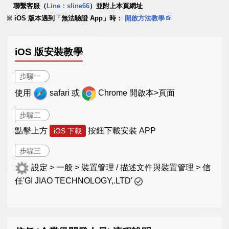
聯繫客服（
Line：sline66
）並附上本頁網址
iOS 版本遇到「無法驗證 App」時：
開啟方法教學
iOS 版安裝教學
步驟一
使用
safari 或
Chrome 開啟本>頁面
步驟二
點擊上方
按鈕下載安裝 APP
iOS 下載
步驟三
設定 > 一般 > 裝置管理 / 描述文件與裝置管理 > 信
任'GI JIAO TECHNOLOGY,.LTD'