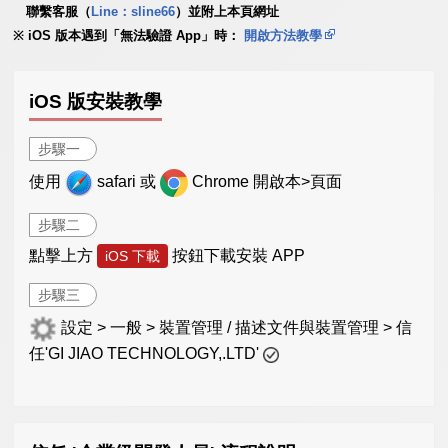
聯繫客服（
Line：sline66
）並附上本頁網址
iOS 版本遇到「無法驗證 App」時：
開啟方法教學
iOS 版安裝教學
步驟一
使用
safari 或
Chrome 開啟本>頁面
步驟二
點擊上方
按鈕下載安裝 APP
iOS 下載
步驟三
設定 > 一般 > 裝置管理 / 描述文件與裝置管理 > 信
任'GI JIAO TECHNOLOGY,.LTD'