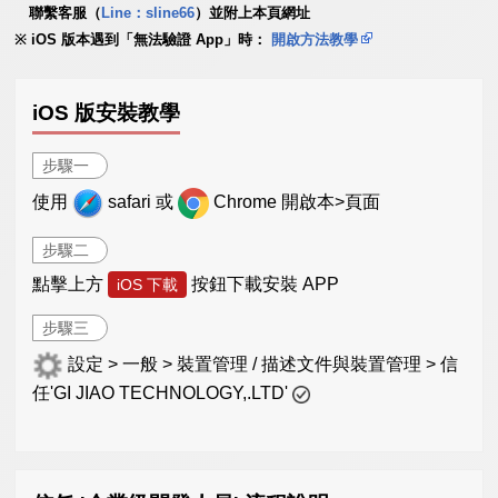
聯繫客服（
Line：sline66
）並附上本頁網址
iOS 版本遇到「無法驗證 App」時：
開啟方法教學
iOS 版安裝教學
步驟一
使用
safari 或
Chrome 開啟本>頁面
步驟二
點擊上方
按鈕下載安裝 APP
iOS 下載
步驟三
設定 > 一般 > 裝置管理 / 描述文件與裝置管理 > 信
任'GI JIAO TECHNOLOGY,.LTD'