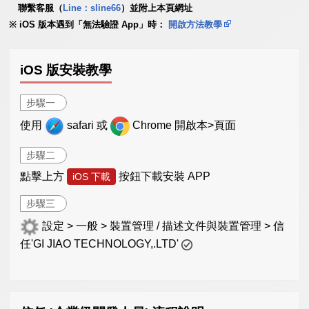
聯繫客服（
Line：sline66
）並附上本頁網址
iOS 版本遇到「無法驗證 App」時：
開啟方法教學
iOS 版安裝教學
步驟一
使用
safari 或
Chrome 開啟本>頁面
步驟二
點擊上方
按鈕下載安裝 APP
iOS 下載
步驟三
設定 > 一般 > 裝置管理 / 描述文件與裝置管理 > 信
任'GI JIAO TECHNOLOGY,.LTD'