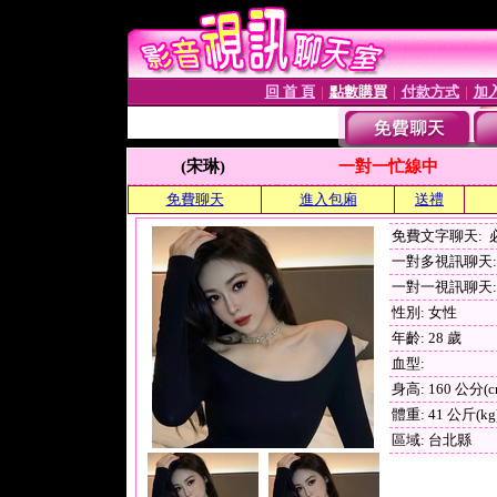
回 首 頁
點數購買
付款方式
加
│
│
│
(宋琳)
一對一忙線中
免費聊天
進入包廂
送禮
免費文字聊天:
一對多視訊聊天: 
一對一視訊聊天: 
性別: 女性
年齡: 28 歲
血型:
身高: 160 公分(c
體重: 41 公斤(kg
區域: 台北縣