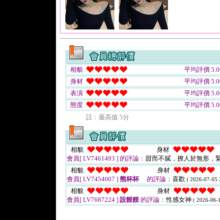
相貌
平均評價 5.0
身材
平均評價 5.0
表演
平均評價 5.0
態度
平均評價 5.0
註﹕最高值 5分
相貌
身材
會員[ LV7461493 ]
的評論：
甜而不膩，撩人於無形，緊
相貌
身材
會員[ LV7454007 ]
熊杯杯
的評論：
喜歡
( 2026-07-05 
相貌
身材
會員[ LV7687224 ]
設餒餒
的評論：
性感女神
( 2026-06-1