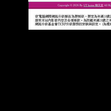
Copyright © 2026 By
UT home 聊天室
All Ri