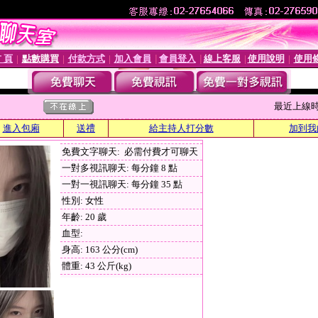
 頁
點數購買
付款方式
加入會員
會員登入
線上客服
使用說明
使用
│
│
│
│
│
│
│
最近上線時間 :
進入包廂
送禮
給主持人打分數
加到我
免費文字聊天: 必需付費才可聊天
一對多視訊聊天: 每分鐘 8 點
一對一視訊聊天: 每分鐘 35 點
性別: 女性
年齡: 20 歲
血型:
身高: 163 公分(cm)
體重: 43 公斤(kg)