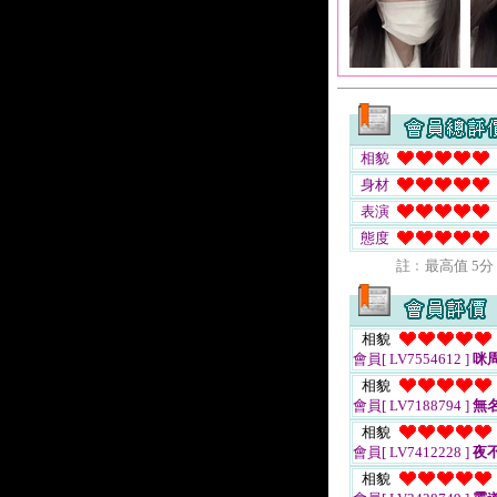
相貌
身材
表演
態度
註﹕最高值 5分
相貌
會員[ LV7554612 ]
咪
相貌
會員[ LV7188794 ]
無
相貌
會員[ LV7412228 ]
夜
相貌