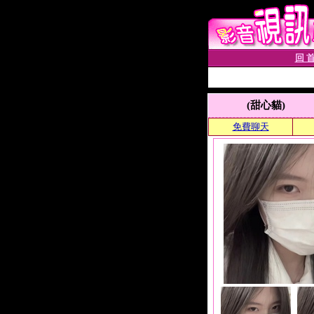
回 首
(甜心貓)
免費聊天