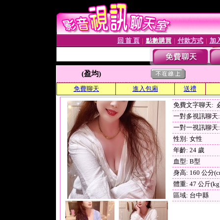
回 首 頁
點數購買
付款方式
加
│
│
│
(盈均)
免費聊天
進入包廂
送禮
免費文字聊天:
一對多視訊聊天: 
一對一視訊聊天: 
性別: 女性
年齡: 24 歲
血型: B型
身高: 160 公分(c
體重: 47 公斤(kg
區域: 台中縣