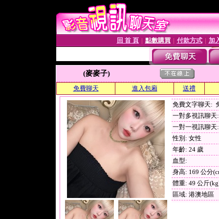
回 首 頁
點數購買
付款方式
加
│
│
│
(麥麥子)
免費聊天
進入包廂
送禮
免費文字聊天:
一對多視訊聊天:
一對一視訊聊天: 
性別: 女性
年齡: 24 歲
血型:
身高: 169 公分(c
體重: 49 公斤(kg
區域: 港澳地區