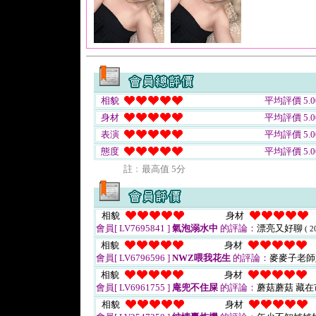
相貌
平均評價 5.0
身材
平均評價 5.0
表演
平均評價 5.0
態度
平均評價 5.0
註﹕最高值 5分
相貌
身材
會員[ LV7695841 ]
氣泡溺水中
的評論：
漂亮又好聊
( 2
相貌
身材
會員[ LV6796596 ]
NWZ喂我花生
的評論：
麥麥子老師
相貌
身材
會員[ LV6961755 ]
庵兜不住屎
的評論：
蘑菇蘑菇 藏在
相貌
身材