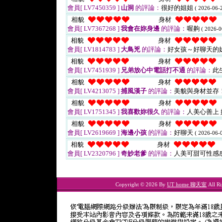
會員[ LV7450359 ]
山洞
的評論：
很好的姐姐
( 2026-06-2
相貌
身材
會員[ LV7367268 ]
我會在妳身邊
的評論：
喔齁
( 2026-0
相貌
身材
會員[ LV1814783 ]
大鳥兇
的評論：
好女孩～好聊天的
相貌
身材
會員[ LV7451939 ]
兄弟放心中電話打不通
的評論：
此
相貌
身材
會員[ LV4213075 ]
捕風漢子
的評論：
美貌與身材並存
相貌
身材
會員[ LV1751345 ]
我喜歡妳很久
的評論：
人美心善上
相貌
身材
會員[ LV2619669 ]
海邊小孩
的評論：
好聊天
( 2026-06-0
相貌
身材
會員[ LV2320796 ]
奇妙老爹
的評論：
人美可甜可性感
Copyright © 2026 By
UT home 聊天室
All Ri