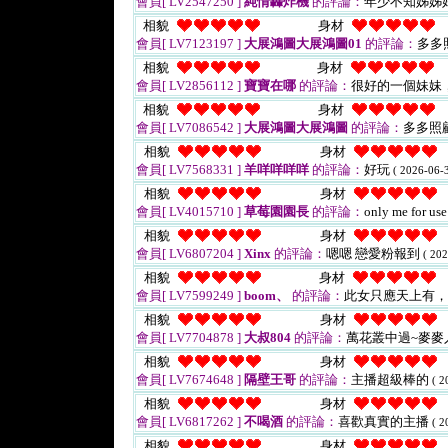
會員[ LV2547250 ]
純情轟炸機
的評論：
年少不知姊姊
相貌
身材
會員[ LV7123197 ]
大展鴻圖大展鴻圖01
的評論：
多多
相貌
身材
會員[ LV2856112 ]
寶寶在哪
的評論：
很好的一個妹妹
相貌
身材
會員[ LV7086542 ]
大展鴻圖大展鴻圖
的評論：
多多照
相貌
身材
會員[ LV7568331 ]
羊咩咩咩咩
的評論：
好玩
( 2026-06-3
相貌
身材
會員[ LV4015710 ]
草莓園園長
的評論：
only me for us
相貌
身材
會員[ LV6807204 ]
Xinx
的評論：
嗯嗯 戀愛粉報到
( 202
相貌
身材
會員[ LV7599249 ]
boom、
的評論：
此女只應天上有
相貌
身材
會員[ LV7704878 ]
大叔804
的評論：
萬花叢中過~麥麥
相貌
身材
會員[ LV7674648 ]
隔壁王哥
的評論：
主播超級棒的
( 2
相貌
身材
會員[ LV6817262 ]
不喝酒
的評論：
喜歡真實的主播
( 2
相貌
身材