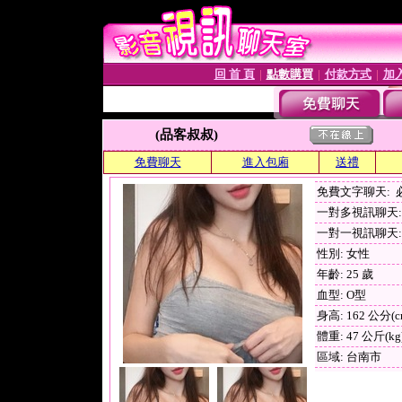
回 首 頁
點數購買
付款方式
加
│
│
│
(品客叔叔)
免費聊天
進入包廂
送禮
免費文字聊天:
一對多視訊聊天: 
一對一視訊聊天: 
性別: 女性
年齡: 25 歲
血型: O型
身高: 162 公分(c
體重: 47 公斤(kg
區域: 台南市