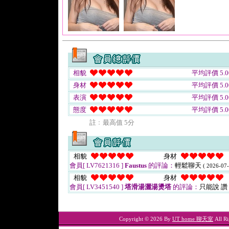
相貌
平均評價 5.0
身材
平均評價 5.0
表演
平均評價 5.0
態度
平均評價 5.0
註﹕最高值 5分
相貌
身材
會員[ LV7621316 ]
Faustus
的評論：
輕鬆聊天
( 2026-07-
相貌
身材
會員[ LV3451540 ]
塔滑湯灑湯燙塔
的評論：
只能說 讚
Copyright © 2026 By
UT home 聊天室
All Ri