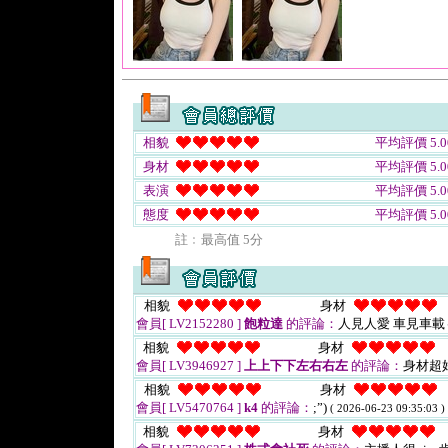
相貌
平均評價 5.0
身材
平均評價 5.0
表演
平均評價 5.0
態度
平均評價 5.0
註﹕最高值 5分
相貌
身材
會員[ LV2152280 ]
飽粒達
的評論：
人見人愛 車見車
相貌
身材
會員[ LV3946927 ]
上上下下左右右左
的評論：
身材超
相貌
身材
會員[ LV5470764 ]
k4
的評論：
;”)
( 2026-06-23 09:35:03 )
相貌
身材