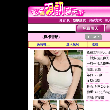
回 首 頁
點數購買
付款方式
加
│
│
│
(檸檸雪酪)
免費聊天
進入包廂
送禮
免費文字聊天:
一對多視訊聊天: 
一對一視訊聊天: 
性別: 女性
年齡: 25 歲
血型: O型
身高: 160 公分(c
體重: 45 公斤(kg
區域: 宜蘭縣