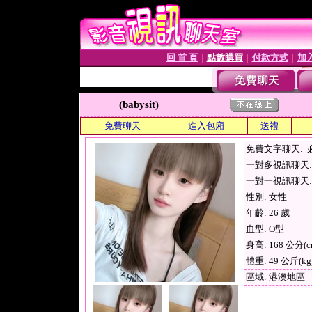
回 首 頁
點數購買
付款方式
加
│
│
│
(babysit)
免費聊天
進入包廂
送禮
免費文字聊天:
一對多視訊聊天: 
一對一視訊聊天: 
性別: 女性
年齡: 26 歲
血型: O型
身高: 168 公分(c
體重: 49 公斤(kg
區域: 港澳地區