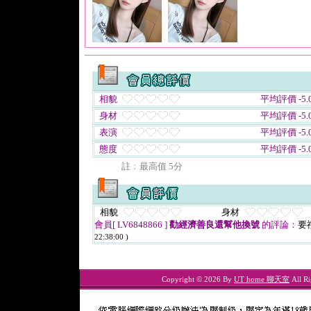
相貌
平均評價 -5.0
身材
平均評價 -5.0
表演
平均評價 -5.0
態度
平均評價 -5.0
註﹕最高值 5分
相貌
身材
會員[ LV6848866 ]
勸經濟善良還幫他換號
的評論：
要
22:38:00 )
Copyright © 2026 By
UT home 聊天室
All Ri