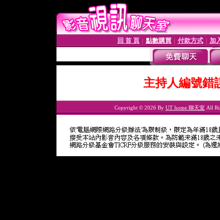
回 首 頁
點數購買
付款方式
加
│
│
│
主持人編號錯
Copyright © 2026 By
UT home 聊天室
All Ri