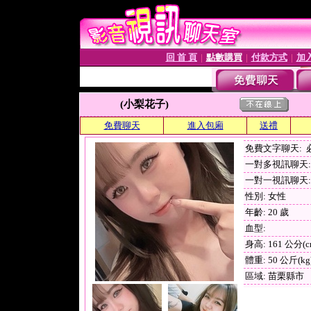
回 首 頁
點數購買
付款方式
加
│
│
│
(小梨花子)
免費聊天
進入包廂
送禮
免費文字聊天:
一對多視訊聊天: 
一對一視訊聊天: 
性別: 女性
年齡: 20 歲
血型:
身高: 161 公分(c
體重: 50 公斤(kg
區域: 苗栗縣市