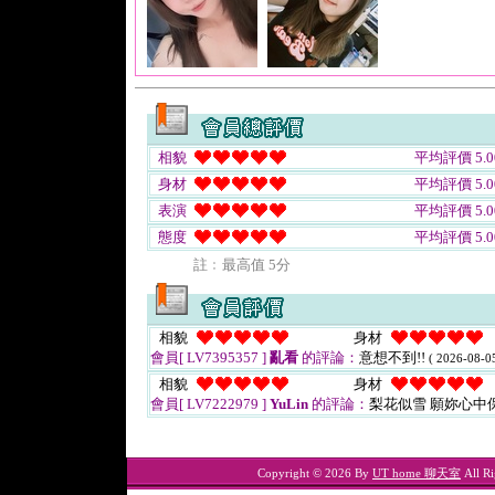
相貌
平均評價 5.0
身材
平均評價 5.0
表演
平均評價 5.0
態度
平均評價 5.0
註﹕最高值 5分
相貌
身材
會員[ LV7395357 ]
亂看
的評論：
意想不到!!
( 2026-08-05
相貌
身材
會員[ LV7222979 ]
YuLin
的評論：
梨花似雪 願妳心中
Copyright © 2026 By
UT home 聊天室
All Ri