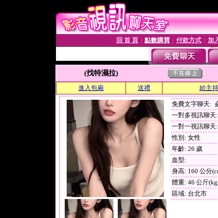
回 首 頁
點數購買
付款方式
加
│
│
│
(找特濕拉)
進入包廂
送禮
給主
免費文字聊天:
一對多視訊聊天: 
一對一視訊聊天:
性別: 女性
年齡: 26 歲
血型:
身高: 160 公分(c
體重: 46 公斤(kg
區域: 台北市