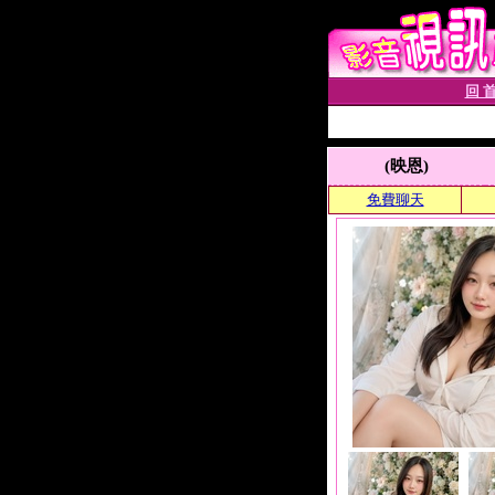
回 首
(映恩)
免費聊天