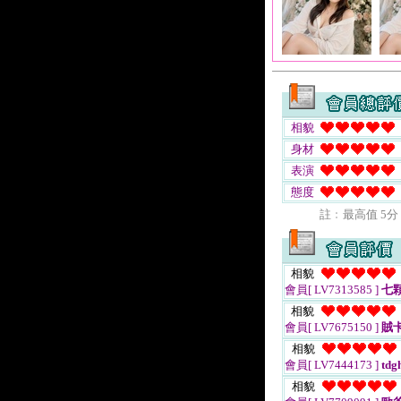
相貌
身材
表演
態度
註﹕最高值 5分
相貌
會員[ LV7313585 ]
七
相貌
會員[ LV7675150 ]
賊
相貌
會員[ LV7444173 ]
tdg
相貌