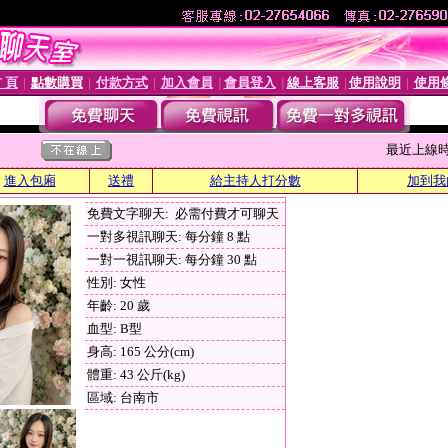
 頁
點數購買
付款方式
加入會員
會員登入
線上客服
使用說明
使用
│
│
│
│
│
│
│
最近上線時間 :
進入包廂
送禮
給主持人打分數
加到我
免費文字聊天: 必需付費才可聊天
一對多視訊聊天: 每分鐘 8 點
一對一視訊聊天: 每分鐘 30 點
性別: 女性
年齡: 20 歲
血型: B型
身高: 165 公分(cm)
體重: 43 公斤(kg)
區域: 台南市