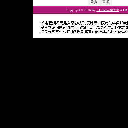
Copyright © 2026 By
UT home 聊天室
All Ri