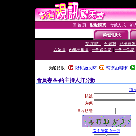
回 首 頁
點數購買
付款方式
加
│
│
│
|
|
業績排行
分鐘數
已消費會
|
|
|
|
台妹區
內地主播區
一對多點數
一對一點數
頻道指數
限制級(火辣)
輔導級(曖昧)
會員專區-給主持人打分數
加
帳號
密碼
圖片驗證
看不清楚換一張